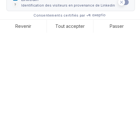
Apprenez tout sur le
transport d'oeuvres d'art et
de pièces de design ! Dans
cet article, nous essayons
de démystifier le monde de
la logistique en vous