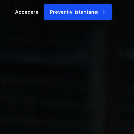
Accedere
Preventivi istantanei