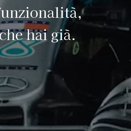
funzionalità,
che hai già.